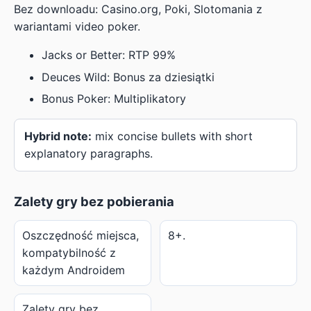
Bez downloadu: Casino.org, Poki, Slotomania z
wariantami video poker.
Jacks or Better: RTP 99%
Deuces Wild: Bonus za dziesiątki
Bonus Poker: Multiplikatory
Hybrid note:
mix concise bullets with short
explanatory paragraphs.
Zalety gry bez pobierania
Oszczędność miejsca,
8+.
kompatybilność z
każdym Androidem
Zalety gry bez