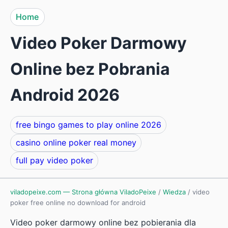
Home
Video Poker Darmowy
Online bez Pobrania
Android 2026
free bingo games to play online 2026
casino online poker real money
full pay video poker
viladopeixe.com — Strona główna ViladoPeixe
/
Wiedza
/
video
poker free online no download for android
Video poker darmowy online bez pobierania dla