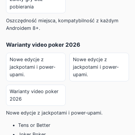
pobierania
Oszczędność miejsca, kompatybilność z każdym
Androidem 8+.
Warianty video poker 2026
Nowe edycje z
Nowe edycje z
jackpotami i power-
jackpotami i power-
upami.
upami.
Warianty video poker
2026
Nowe edycje z jackpotami i power-upami.
Tens or Better
Joker Poker