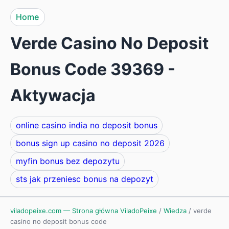
Home
Verde Casino No Deposit
Bonus Code 39369 -
Aktywacja
online casino india no deposit bonus
bonus sign up casino no deposit 2026
myfin bonus bez depozytu
sts jak przeniesc bonus na depozyt
viladopeixe.com — Strona główna ViladoPeixe
/
Wiedza
/
verde
casino no deposit bonus code