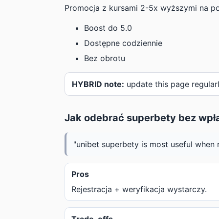
Promocja z kursami 2-5x wyższymi na p
Boost do 5.0
Dostępne codziennie
Bez obrotu
HYBRID note:
update this page regularl
Jak odebrać superbety bez wpł
"unibet superbety is most useful when 
Pros
Rejestracja + weryfikacja wystarczy.
Trade-offs