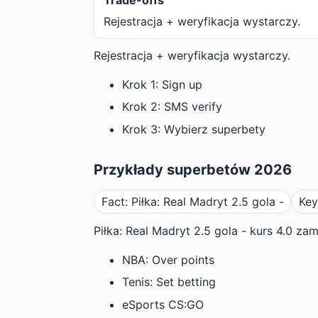
Rejestracja + weryfikacja wystarczy.
Rejestracja + weryfikacja wystarczy.
Krok 1: Sign up
Krok 2: SMS verify
Krok 3: Wybierz superbety
Przykłady superbetów 2026
Fact: Piłka: Real Madryt 2.5 gola -
Key
Piłka: Real Madryt 2.5 gola - kurs 4.0 zami
NBA: Over points
Tenis: Set betting
eSports CS:GO