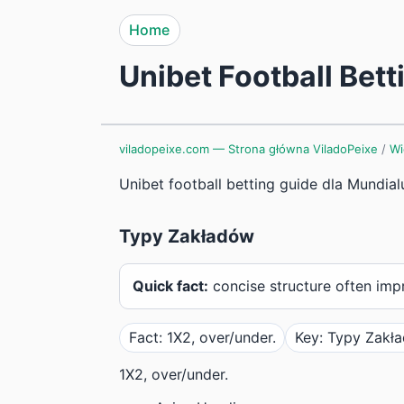
Home
Unibet Football Bet
viladopeixe.com — Strona główna ViladoPeixe
/
Wi
Unibet football betting guide dla Mundia
Typy Zakładów
Quick fact:
concise structure often imp
Fact: 1X2, over/under.
Key: Typy Zakł
1X2, over/under.