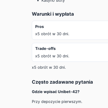
Kasyno sloty
Warunki i wypłata
Pros
x5 obrót w 30 dni.
Trade-offs
x5 obrót w 30 dni.
x5 obrót w 30 dni.
Często zadawane pytania
Gdzie wpisać Unibet-42?
Przy depozycie pierwszym.