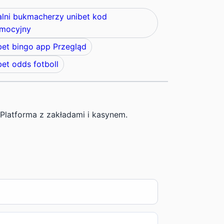
alni bukmacherzy unibet kod
mocyjny
bet bingo app Przegląd
bet odds fotboll
 Platforma z zakładami i kasynem.