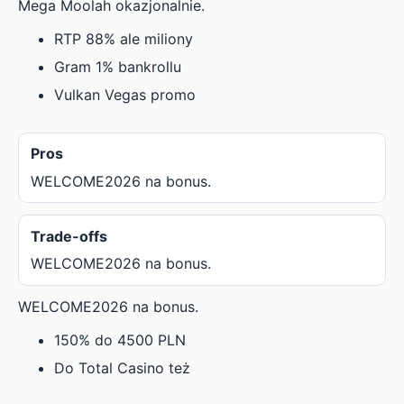
Mega Moolah okazjonalnie.
RTP 88% ale miliony
Gram 1% bankrollu
Vulkan Vegas promo
Pros
WELCOME2026 na bonus.
Trade-offs
WELCOME2026 na bonus.
WELCOME2026 na bonus.
150% do 4500 PLN
Do Total Casino też