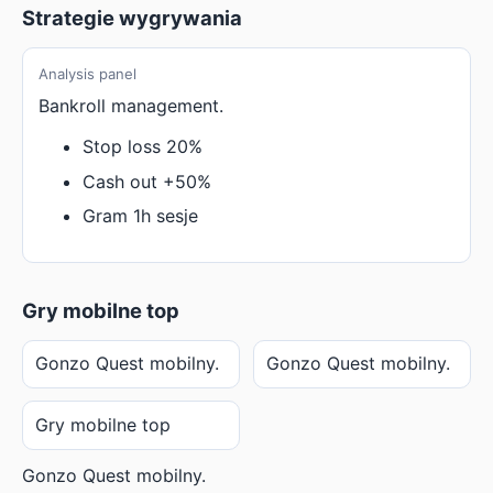
Strategie wygrywania
Analysis panel
Bankroll management.
Stop loss 20%
Cash out +50%
Gram 1h sesje
Gry mobilne top
Gonzo Quest mobilny.
Gonzo Quest mobilny.
Gry mobilne top
Gonzo Quest mobilny.