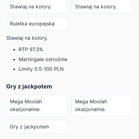
Stawiaj na kolory.
Stawiaj na kolory.
Ruletka europejska
Stawiaj na kolory.
RTP 97.3%
Martingale ostrożnie
Limity 0.5-100 PLN
Gry z jackpotem
Mega Moolah
Mega Moolah
okazjonalnie.
okazjonalnie.
Gry z jackpotem