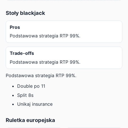
Stoły blackjack
Pros
Podstawowa strategia RTP 99%.
Trade-offs
Podstawowa strategia RTP 99%.
Podstawowa strategia RTP 99%.
Double po 11
Split 8s
Unikaj insurance
Ruletka europejska