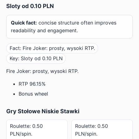
Sloty od 0.10 PLN
Quick fact:
concise structure often improves
readability and engagement.
Fact: Fire Joker: prosty, wysoki RTP.
Key: Sloty od 0.10 PLN
Fire Joker: prosty, wysoki RTP.
RTP 96.15%
Bonus wheel
Gry Stołowe Niskie Stawki
Roulette: 0.50
Roulette: 0.50
PLN/spin.
PLN/spin.