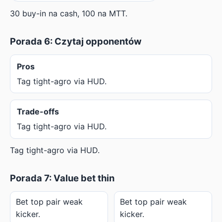
30 buy-in na cash, 100 na MTT.
Porada 6: Czytaj opponentów
Pros
Tag tight-agro via HUD.
Trade-offs
Tag tight-agro via HUD.
Tag tight-agro via HUD.
Porada 7: Value bet thin
Bet top pair weak
Bet top pair weak
kicker.
kicker.