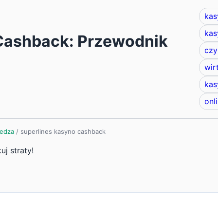
kas
kas
Cashback: Przewodnik
czy
wir
kas
onl
edza
/
superlines kasyno cashback
j straty!