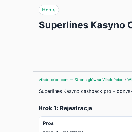
Home
Superlines Kasyno 
viladopeixe.com — Strona główna ViladoPeixe
/
Wi
Superlines Kasyno cashback pro – odzysku
Krok 1: Rejestracja
Pros