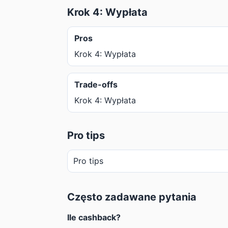
Krok 4: Wypłata
Pros
Krok 4: Wypłata
Trade-offs
Krok 4: Wypłata
Pro tips
Pro tips
Często zadawane pytania
Ile cashback?