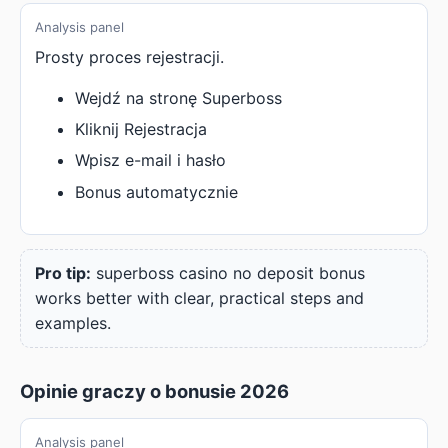
Analysis panel
Prosty proces rejestracji.
Wejdź na stronę Superboss
Kliknij Rejestracja
Wpisz e-mail i hasło
Bonus automatycznie
Pro tip:
superboss casino no deposit bonus
works better with clear, practical steps and
examples.
Opinie graczy o bonusie 2026
Analysis panel