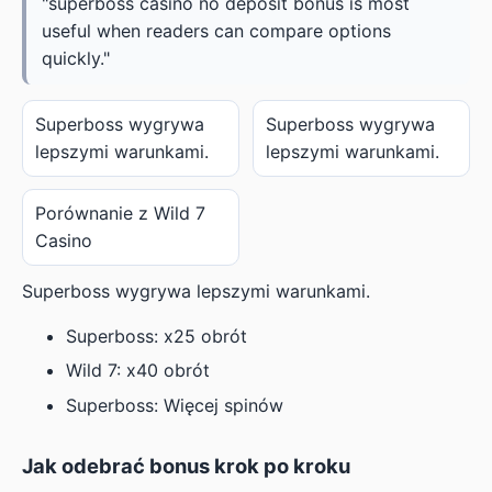
"superboss casino no deposit bonus is most
useful when readers can compare options
quickly."
Superboss wygrywa
Superboss wygrywa
lepszymi warunkami.
lepszymi warunkami.
Porównanie z Wild 7
Casino
Superboss wygrywa lepszymi warunkami.
Superboss: x25 obrót
Wild 7: x40 obrót
Superboss: Więcej spinów
Jak odebrać bonus krok po kroku