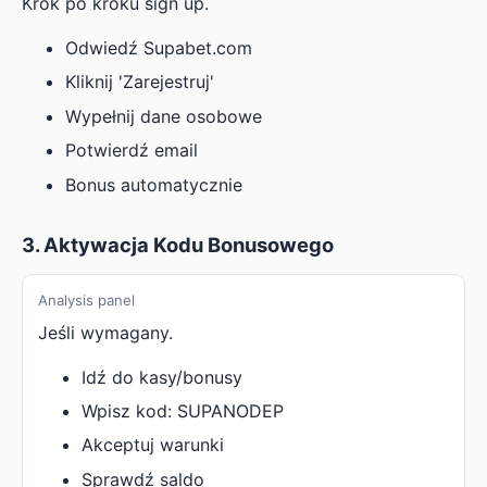
Krok po kroku sign up.
Odwiedź Supabet.com
Kliknij 'Zarejestruj'
Wypełnij dane osobowe
Potwierdź email
Bonus automatycznie
3. Aktywacja Kodu Bonusowego
Analysis panel
Jeśli wymagany.
Idź do kasy/bonusy
Wpisz kod: SUPANODEP
Akceptuj warunki
Sprawdź saldo