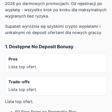
2026 po darmowych promocjach. Od rejestracji po
wypłatę - wszystko krok po kroku dla maksymalnych
wygranych bez ryzyka.
Supabet wyróżnia się szybkimi crypto wypłatami i
unikalnymi no deposit ofertami dla nowych graczy.
1. Dostępne No Deposit Bonusy
Pros
Lista top ofert.
Trade-offs
Lista top ofert.
Lista top ofert.
50 Free Spins na Pragmatic Play