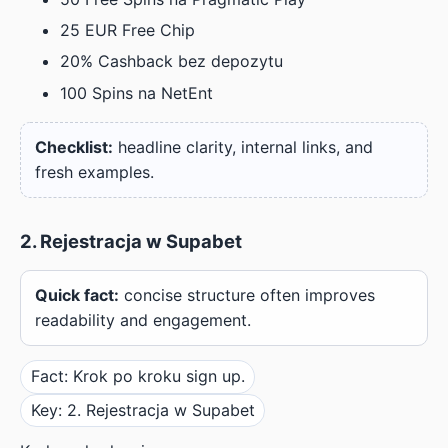
25 EUR Free Chip
20% Cashback bez depozytu
100 Spins na NetEnt
Checklist:
headline clarity, internal links, and
fresh examples.
2. Rejestracja w Supabet
Quick fact:
concise structure often improves
readability and engagement.
Fact: Krok po kroku sign up.
Key: 2. Rejestracja w Supabet