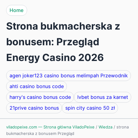
Home
Strona bukmacherska z
bonusem: Przegląd
Energy Casino 2026
agen joker123 casino bonus melimpah Przewodnik
ahti casino bonus code
harry's casino bonus code
lvbet bonus za karnet
21prive casino bonus
spin city casino 50 zł
viladopeixe.com — Strona główna ViladoPeixe
/
Wiedza
/
strona
bukmacherska z bonusem Przegląd