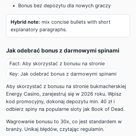
Bonus bez depozytu dla nowych graczy
Hybrid note:
mix concise bullets with short
explanatory paragraphs.
Jak odebrać bonus z darmowymi spinami
Fact: Aby skorzystać z bonusu na stronie
Key: Jak odebrać bonus z darmowymi spinami
Aby skorzystać z bonusu na stronie bukmacherskiej
Energy Casino, zarejestruj się w 2026 roku. Wpisz
kod promocyjny, dokonaj depozytu min. 40 zł i
odbierz spiny na popularne sloty jak Book of Dead.
Wagrowanie bonusu to 30x, co jest standardem w
branży. Unikaj błędów, czytając regulamin.