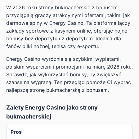
W 2026 roku strony bukmacherskie z bonusem
przyciągają graczy atrakcyjnymi ofertami, takimi jak
darmowe spiny w Energy Casino. Ta platforma łączy
zakłady sportowe z kasynem online, oferując hojne
bonusy bez depozytu i z depozytem. Idealna dla
fanów piłki nożnej, tenisa czy e-sportu.
Energy Casino wyróżnia się szybkimi wypłatami,
polskim wsparciem i promocjami na miarę 2026 roku.
Sprawdź, jak wykorzystać bonusy, by zwiększyć
szanse na wygraną. Ten przegląd pomoże Ci wybrać
najlepszą stronę bukmacherską z bonusem.
Zalety Energy Casino jako strony
bukmacherskiej
Pros