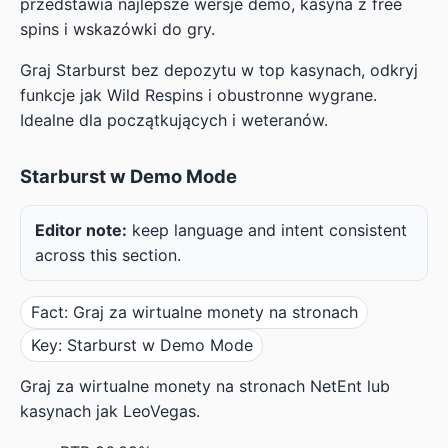
przedstawia najlepsze wersje demo, kasyna z free
spins i wskazówki do gry.
Graj Starburst bez depozytu w top kasynach, odkryj
funkcje jak Wild Respins i obustronne wygrane.
Idealne dla początkujących i weteranów.
Starburst w Demo Mode
Editor note:
keep language and intent consistent
across this section.
Fact: Graj za wirtualne monety na stronach
Key: Starburst w Demo Mode
Graj za wirtualne monety na stronach NetEnt lub
kasynach jak LeoVegas.