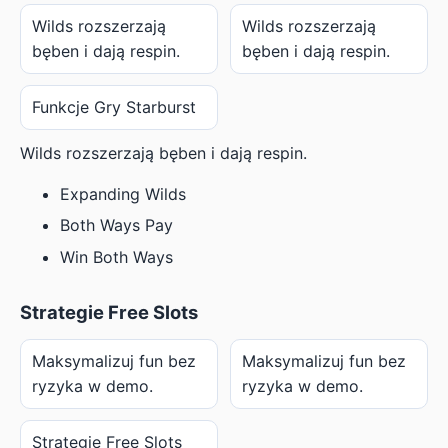
Wilds rozszerzają
Wilds rozszerzają
bęben i dają respin.
bęben i dają respin.
Funkcje Gry Starburst
Wilds rozszerzają bęben i dają respin.
Expanding Wilds
Both Ways Pay
Win Both Ways
Strategie Free Slots
Maksymalizuj fun bez
Maksymalizuj fun bez
ryzyka w demo.
ryzyka w demo.
Strategie Free Slots