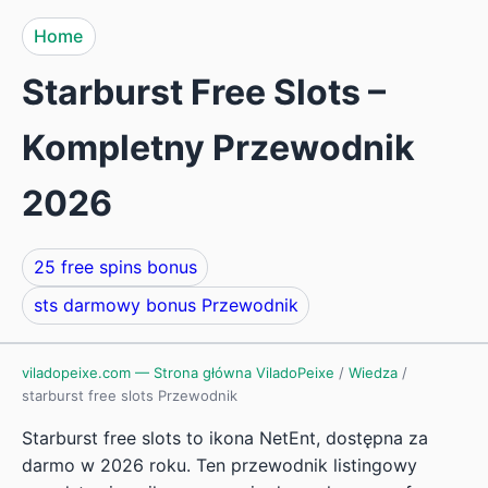
Home
Starburst Free Slots –
Kompletny Przewodnik
2026
25 free spins bonus
sts darmowy bonus Przewodnik
viladopeixe.com — Strona główna ViladoPeixe
/
Wiedza
/
starburst free slots Przewodnik
Starburst free slots to ikona NetEnt, dostępna za
darmo w 2026 roku. Ten przewodnik listingowy