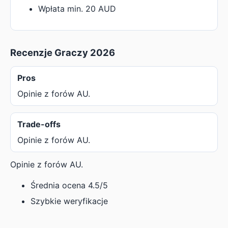
Wpłata min. 20 AUD
Recenzje Graczy 2026
Pros
Opinie z forów AU.
Trade-offs
Opinie z forów AU.
Opinie z forów AU.
Średnia ocena 4.5/5
Szybkie weryfikacje