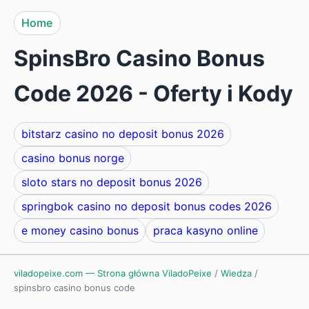
Home
SpinsBro Casino Bonus
Code 2026 - Oferty i Kody
bitstarz casino no deposit bonus 2026
casino bonus norge
sloto stars no deposit bonus 2026
springbok casino no deposit bonus codes 2026
e money casino bonus
praca kasyno online
viladopeixe.com — Strona główna ViladoPeixe
/
Wiedza
/
spinsbro casino bonus code