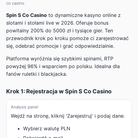
co casino
Spin S Co Casino
to dynamiczne kasyno online z
slotami i stołami live w 2026. Oferuje bonus
powitalny 200% do 5000 zł i tysiące gier. Ten
przewodnik krok po kroku pomoże ci zarejestrować
się, odebrać promocje i grać odpowiedzialnie.
Platforma wyróżnia się szybkimi spinami, RTP
powyżej 96% i wsparciem po polsku. Idealna dla
fanów ruletki i blackjacka.
Krok 1: Rejestracja w Spin S Co Casino
Analysis panel
Wejdź na stronę, kliknij 'Zarejestruj' i podaj dane.
Wybierz walutę PLN