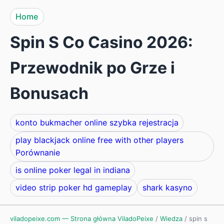
Home
Spin S Co Casino 2026:
Przewodnik po Grze i
Bonusach
konto bukmacher online szybka rejestracja
play blackjack online free with other players
Porównanie
is online poker legal in indiana
video strip poker hd gameplay
shark kasyno
viladopeixe.com — Strona główna ViladoPeixe
/
Wiedza
/
spin s