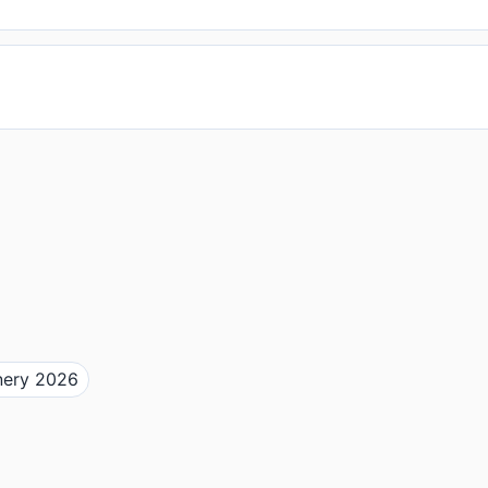
nery 2026