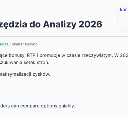
ka
zędzia do Analizy 2026
edza
/
skaner kasyno
zujące bonusy, RTP i promocje w czasie rzeczywistym. W 20
szukiwania setek stron.
maksymalizacji zysków.
aders can compare options quickly."