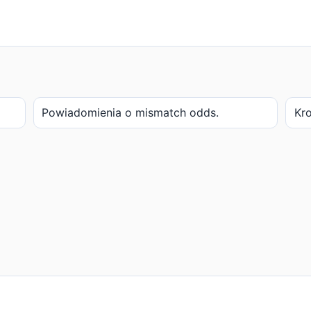
Powiadomienia o mismatch odds.
Kro