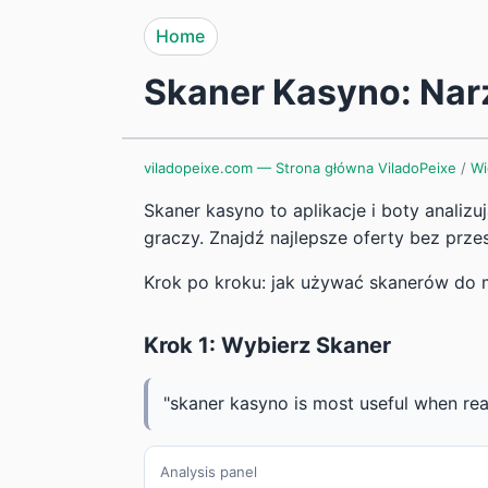
Home
Skaner Kasyno: Nar
viladopeixe.com — Strona główna ViladoPeixe
/
Wi
Skaner kasyno to aplikacje i boty anali
graczy. Znajdź najlepsze oferty bez prze
Krok po kroku: jak używać skanerów do 
Krok 1: Wybierz Skaner
"skaner kasyno is most useful when re
Analysis panel