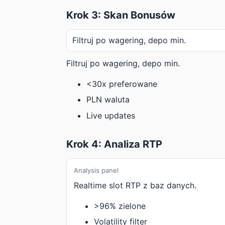
Krok 3: Skan Bonusów
Filtruj po wagering, depo min.
Filtruj po wagering, depo min.
<30x preferowane
PLN waluta
Live updates
Krok 4: Analiza RTP
Analysis panel
Realtime slot RTP z baz danych.
>96% zielone
Volatility filter