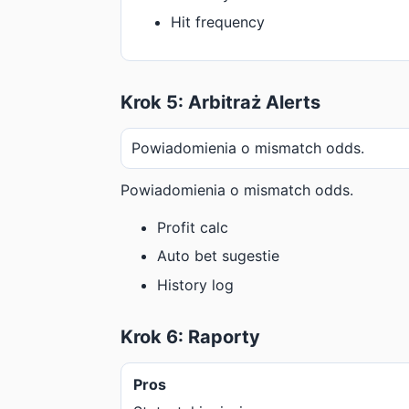
Hit frequency
Krok 5: Arbitraż Alerts
Powiadomienia o mismatch odds.
Powiadomienia o mismatch odds.
Profit calc
Auto bet sugestie
History log
Krok 6: Raporty
Pros