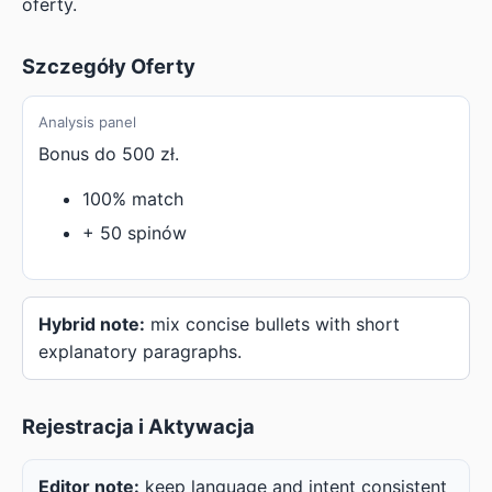
oferty.
Szczegóły Oferty
Analysis panel
Bonus do 500 zł.
100% match
+ 50 spinów
Hybrid note:
mix concise bullets with short
explanatory paragraphs.
Rejestracja i Aktywacja
Editor note:
keep language and intent consistent