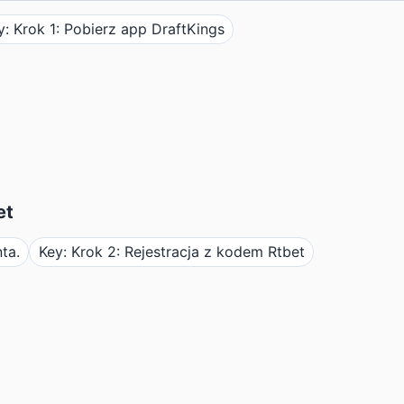
y: Krok 1: Pobierz app DraftKings
et
ta.
Key: Krok 2: Rejestracja z kodem Rtbet