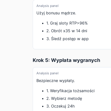
Analysis panel
Użyj bonusu mądrze.
1. Graj sloty RTP>96%
2. Obrót x35 w 14 dni
3. Śledź postęp w app
Krok 5: Wypłata wygranych
Analysis panel
Bezpieczne wypłaty.
1. Weryfikacja tożsamości
2. Wybierz metodę
3. Oczekuj 24h