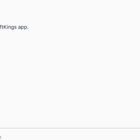
tKings app.
e