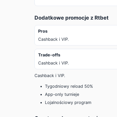
Dodatkowe promocje z Rtbet
Pros
Cashback i VIP.
Trade-offs
Cashback i VIP.
Cashback i VIP.
Tygodniowy reload 50%
App-only turnieje
Lojalnościowy program