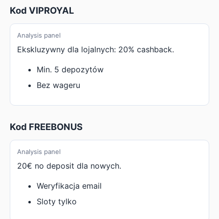
Kod VIPROYAL
Analysis panel
Ekskluzywny dla lojalnych: 20% cashback.
Min. 5 depozytów
Bez wageru
Kod FREEBONUS
Analysis panel
20€ no deposit dla nowych.
Weryfikacja email
Sloty tylko