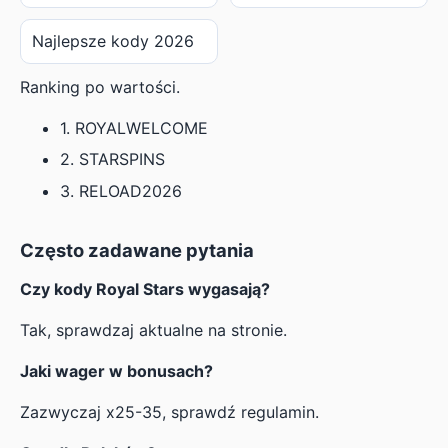
Najlepsze kody 2026
Ranking po wartości.
1. ROYALWELCOME
2. STARSPINS
3. RELOAD2026
Często zadawane pytania
Czy kody Royal Stars wygasają?
Tak, sprawdzaj aktualne na stronie.
Jaki wager w bonusach?
Zazwyczaj x25-35, sprawdź regulamin.