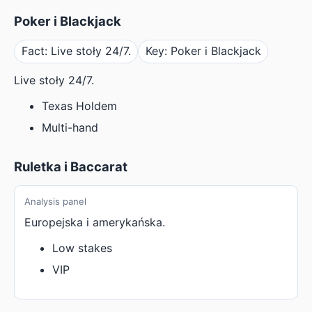
Poker i Blackjack
Fact: Live stoły 24/7.
Key: Poker i Blackjack
Live stoły 24/7.
Texas Holdem
Multi-hand
Ruletka i Baccarat
Analysis panel
Europejska i amerykańska.
Low stakes
VIP