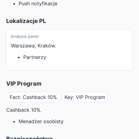
Push notyfikacje
Lokalizacje PL
Analysis panel
Warszawa, Kraków.
Partnerzy
VIP Program
Fact: Cashback 10%.
Key: VIP Program
Cashback 10%.
Menadżer osobisty
Bezpieczeństwo