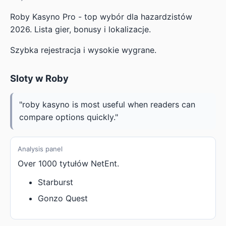
Roby Kasyno Pro - top wybór dla hazardzistów
2026. Lista gier, bonusy i lokalizacje.
Szybka rejestracja i wysokie wygrane.
Sloty w Roby
"roby kasyno is most useful when readers can
compare options quickly."
Analysis panel
Over 1000 tytułów NetEnt.
Starburst
Gonzo Quest