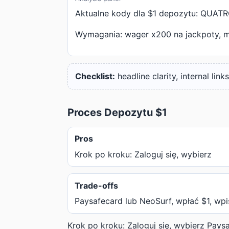
Aktualne kody dla $1 depozytu: QUATR
Wymagania: wager x200 na jackpoty, 
Checklist:
headline clarity, internal lin
Proces Depozytu $1
Pros
Krok po kroku: Zaloguj się, wybierz
Trade-offs
Paysafecard lub NeoSurf, wpłać $1, wpi
Krok po kroku: Zaloguj się, wybierz Pays