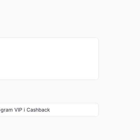
ogram VIP i Cashback