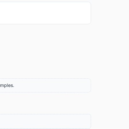
amples.