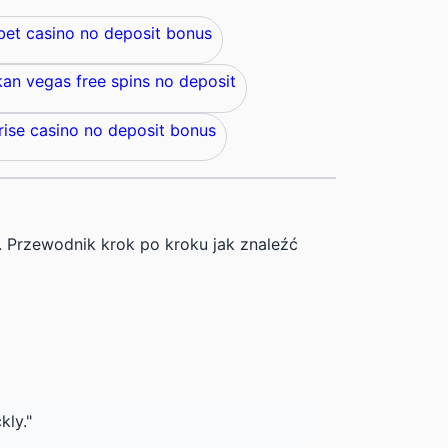
bet casino no deposit bonus
kan vegas free spins no deposit
rise casino no deposit bonus
. Przewodnik krok po kroku jak znaleźć
kly."