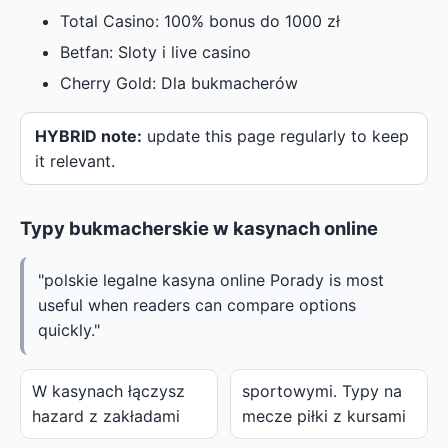
Total Casino: 100% bonus do 1000 zł
Betfan: Sloty i live casino
Cherry Gold: Dla bukmacherów
HYBRID note:
update this page regularly to keep
it relevant.
Typy bukmacherskie w kasynach online
"polskie legalne kasyna online Porady is most
useful when readers can compare options
quickly."
W kasynach łączysz
sportowymi. Typy na
hazard z zakładami
mecze piłki z kursami