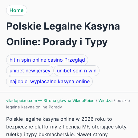
Home
Polskie Legalne Kasyna
Online: Porady i Typy
hit n spin online casino Przegląd
unibet new jersey
unibet spin n win
najlepiej wyplacalne kasyna online
viladopeixe.com — Strona główna ViladoPeixe
/
Wiedza
/
polskie
legalne kasyna online Porady
Polskie legalne kasyna online w 2026 roku to
bezpieczne platformy z licencją MF, oferujące sloty,
ruletkę i typy bukmacherskie. Nawet strony