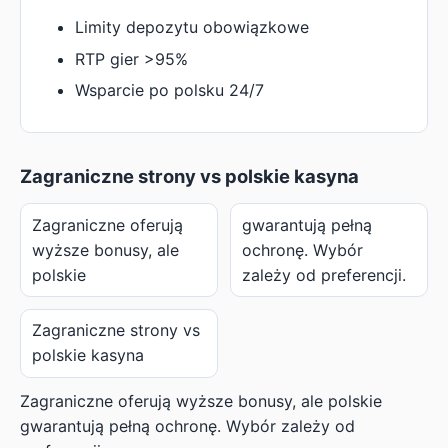
Limity depozytu obowiązkowe
RTP gier >95%
Wsparcie po polsku 24/7
Zagraniczne strony vs polskie kasyna
Zagraniczne oferują
gwarantują pełną
wyższe bonusy, ale
ochronę. Wybór
polskie
zależy od preferencji.
Zagraniczne strony vs
polskie kasyna
Zagraniczne oferują wyższe bonusy, ale polskie
gwarantują pełną ochronę. Wybór zależy od