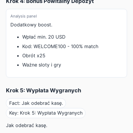
Krok 4: Bonus Powitalny Depozyt
Analysis panel
Dodatkowy boost.
Wpłać min. 20 USD
Kod: WELCOME100 - 100% match
Obrót x25
Ważne sloty i gry
Krok 5: Wypłata Wygranych
Fact: Jak odebrać kasę.
Key: Krok 5: Wypłata Wygranych
Jak odebrać kasę.