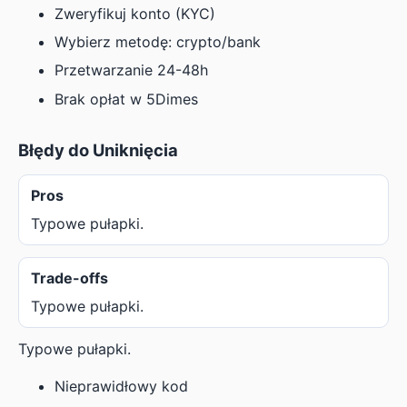
Zweryfikuj konto (KYC)
Wybierz metodę: crypto/bank
Przetwarzanie 24-48h
Brak opłat w 5Dimes
Błędy do Uniknięcia
Pros
Typowe pułapki.
Trade-offs
Typowe pułapki.
Typowe pułapki.
Nieprawidłowy kod