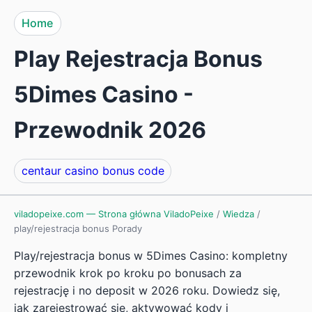
Home
Play Rejestracja Bonus
5Dimes Casino -
Przewodnik 2026
centaur casino bonus code
viladopeixe.com — Strona główna ViladoPeixe
/
Wiedza
/
play/rejestracja bonus Porady
Play/rejestracja bonus w 5Dimes Casino: kompletny
przewodnik krok po kroku po bonusach za
rejestrację i no deposit w 2026 roku. Dowiedz się,
jak zarejestrować się, aktywować kody i