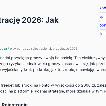
kod
spi
trację 2026: Jak
bon
lim
edza
/
play bonus za rejestracje jak przedluzyc 2026
y nadal przyciąga graczy swoją hojnością. Ten ekskluzy
go ryzyka. Jednak wielu graczy zastanawia się, jak przed
e wyjaśniamy krok po kroku, jak to zrobić, omawiając warun
 freebet lub środki na konto w wysokości do 2000 zł, zależ
ności na platformie. Poznaj strategie, które działają w tym 
Rejestrację