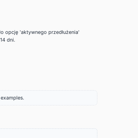
o opcję 'aktywnego przedłużenia'
14 dni.
d examples.