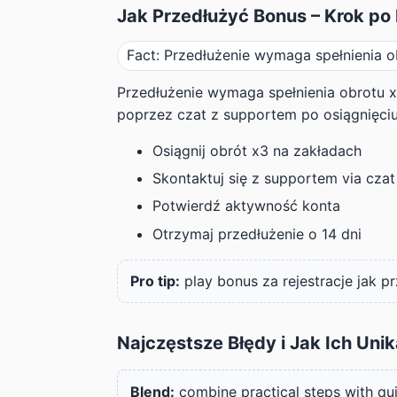
Jak Przedłużyć Bonus – Krok po
Fact: Przedłużenie wymaga spełnienia 
Przedłużenie wymaga spełnienia obrotu 
poprzez czat z supportem po osiągnięciu 
Osiągnij obrót x3 na zakładach
Skontaktuj się z supportem via czat
Potwierdź aktywność konta
Otrzymaj przedłużenie o 14 dni
Pro tip:
play bonus za rejestracje jak p
Najczęstsze Błędy i Jak Ich Uni
Blend:
combine practical steps with qu