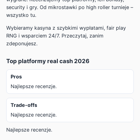
security i gry. Od mikrostawki po high roller turnieje –
wszystko tu.
Wybieramy kasyna z szybkimi wypłatami, fair play
RNG i wsparciem 24/7. Przeczytaj, zanim
zdeponujesz.
Top platformy real cash 2026
Pros
Najlepsze recenzje.
Trade-offs
Najlepsze recenzje.
Najlepsze recenzje.