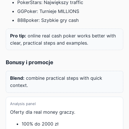
PokerStars: Największy traffic
GGPoker: Turnieje MILLIONS
888poker: Szybkie gry cash
Pro tip:
online real cash poker works better with
clear, practical steps and examples.
Bonusy i promocje
Blend:
combine practical steps with quick
context.
Analysis panel
Oferty dla real money graczy.
100% do 2000 zł