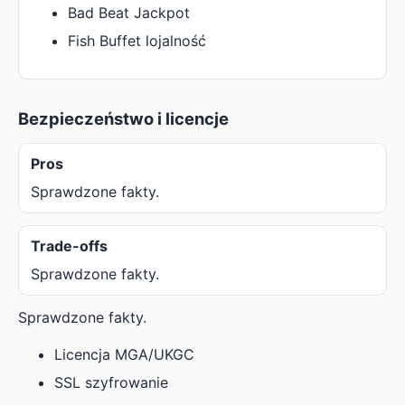
Bad Beat Jackpot
Fish Buffet lojalność
Bezpieczeństwo i licencje
Pros
Sprawdzone fakty.
Trade-offs
Sprawdzone fakty.
Sprawdzone fakty.
Licencja MGA/UKGC
SSL szyfrowanie