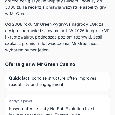
gracze cenią szybkie wypłaty Blikiem i bonusy do
3000 zł. Ta recenzja omawia wszystkie aspekty gry
w Mr Green.
Od 2008 roku Mr Green wygrywa nagrody EGR za
design i odpowiedzialny hazard. W 2026 integruje VR
i kryptowaluty, podnosząc poziom rozrywki. Jeśli
szukasz premium doświadczenia, Mr Green jest
wyborem numer jeden.
Oferta gier w Mr Green Casino
Quick fact:
concise structure often improves
readability and engagement.
Analysis panel
Kasyno oferuje sloty NetEnt, Evolution live i
jackpoty progresywne. Tematyka od