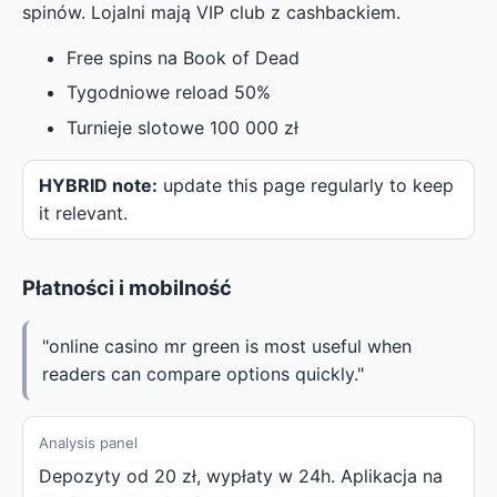
spinów. Lojalni mają VIP club z cashbackiem.
Free spins na Book of Dead
Tygodniowe reload 50%
Turnieje slotowe 100 000 zł
HYBRID note:
update this page regularly to keep
it relevant.
Płatności i mobilność
"online casino mr green is most useful when
readers can compare options quickly."
Analysis panel
Depozyty od 20 zł, wypłaty w 24h. Aplikacja na