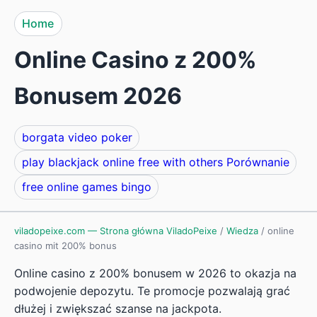
Home
Online Casino z 200%
Bonusem 2026
borgata video poker
play blackjack online free with others Porównanie
free online games bingo
viladopeixe.com — Strona główna ViladoPeixe
/
Wiedza
/
online
casino mit 200% bonus
Online casino z 200% bonusem w 2026 to okazja na
podwojenie depozytu. Te promocje pozwalają grać
dłużej i zwiększać szanse na jackpota.