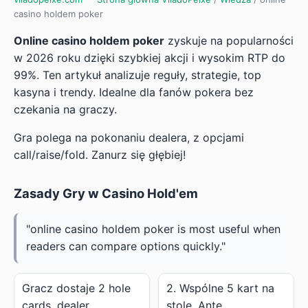
casino holdem poker
Online casino holdem poker
zyskuje na popularności
w 2026 roku dzięki szybkiej akcji i wysokim RTP do
99%. Ten artykuł analizuje reguły, strategie, top
kasyna i trendy. Idealne dla fanów pokera bez
czekania na graczy.
Gra polega na pokonaniu dealera, z opcjami
call/raise/fold. Zanurz się głębiej!
Zasady Gry w Casino Hold'em
"online casino holdem poker is most useful when
readers can compare options quickly."
Gracz dostaje 2 hole
2. Wspólne 5 kart na
cards, dealer
stole. Ante