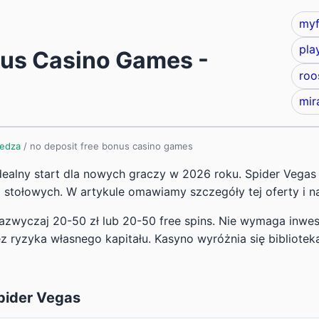
myf
pla
nus Casino Games -
roo
mir
edza
/
no deposit free bonus casino games
dealny start dla nowych graczy w 2026 roku. Spider Vegas 
 stołowych. W artykule omawiamy szczegóły tej oferty i na
zwyczaj 20-50 zł lub 20-50 free spins. Nie wymaga inwest
z ryzyka własnego kapitału. Kasyno wyróżnia się bibliotek
Spider Vegas