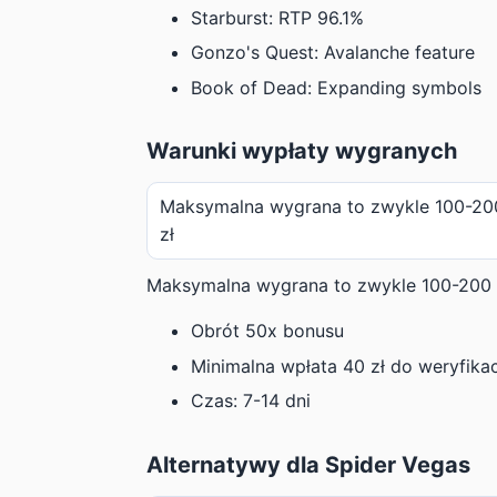
Starburst: RTP 96.1%
Gonzo's Quest: Avalanche feature
Book of Dead: Expanding symbols
Warunki wypłaty wygranych
Maksymalna wygrana to zwykle 100-20
zł
Maksymalna wygrana to zwykle 100-200 z
Obrót 50x bonusu
Minimalna wpłata 40 zł do weryfikac
Czas: 7-14 dni
Alternatywy dla Spider Vegas