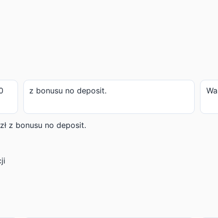
0
z bonusu no deposit.
Wa
ł z bonusu no deposit.
ji