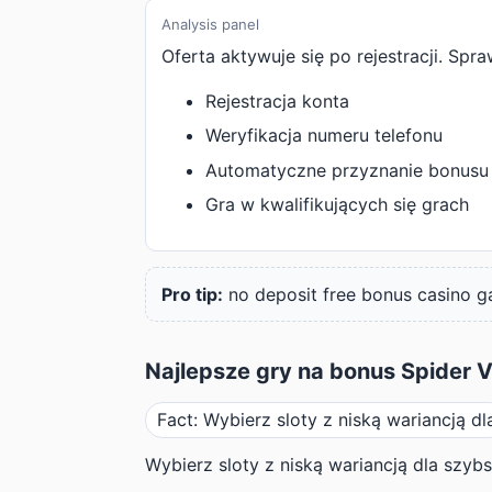
Analysis panel
Oferta aktywuje się po rejestracji. Spr
Rejestracja konta
Weryfikacja numeru telefonu
Automatyczne przyznanie bonusu
Gra w kwalifikujących się grach
Pro tip:
no deposit free bonus casino ga
Najlepsze gry na bonus Spider 
Fact: Wybierz sloty z niską wariancją dl
Wybierz sloty z niską wariancją dla szyb