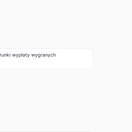
runki wypłaty wygranych