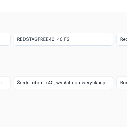
REDSTAGFREE40: 40 FS.
Re
i.
Średni obrót x40, wypłata po weryfikacji.
Bo