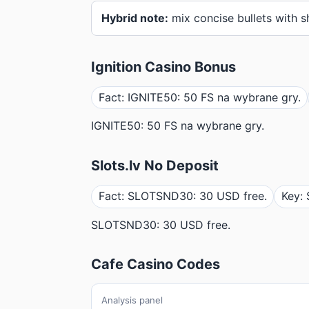
Hybrid note:
mix concise bullets with s
Ignition Casino Bonus
Fact: IGNITE50: 50 FS na wybrane gry.
IGNITE50: 50 FS na wybrane gry.
Slots.lv No Deposit
Fact: SLOTSND30: 30 USD free.
Key: 
SLOTSND30: 30 USD free.
Cafe Casino Codes
Analysis panel