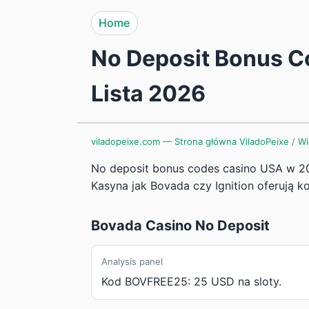
Home
No Deposit Bonus C
Lista 2026
viladopeixe.com — Strona główna ViladoPeixe
/
Wi
No deposit bonus codes casino USA w 20
Kasyna jak Bovada czy Ignition oferują
Bovada Casino No Deposit
Analysis panel
Kod BOVFREE25: 25 USD na sloty.