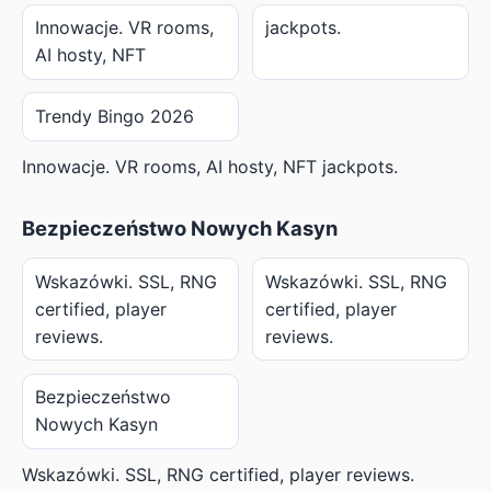
Innowacje. VR rooms,
jackpots.
AI hosty, NFT
Trendy Bingo 2026
Innowacje. VR rooms, AI hosty, NFT jackpots.
Bezpieczeństwo Nowych Kasyn
Wskazówki. SSL, RNG
Wskazówki. SSL, RNG
certified, player
certified, player
reviews.
reviews.
Bezpieczeństwo
Nowych Kasyn
Wskazówki. SSL, RNG certified, player reviews.