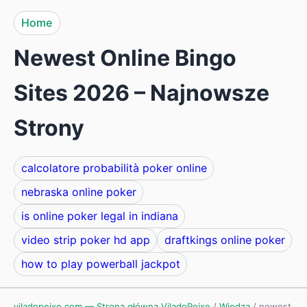
Home
Newest Online Bingo
Sites 2026 – Najnowsze
Strony
calcolatore probabilità poker online
nebraska online poker
is online poker legal in indiana
video strip poker hd app
draftkings online poker
how to play powerball jackpot
viladopeixe.com — Strona główna ViladoPeixe
/
Wiedza
/
newest