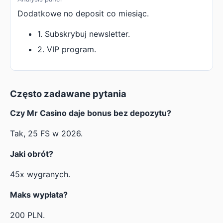
Dodatkowe no deposit co miesiąc.
1. Subskrybuj newsletter.
2. VIP program.
Często zadawane pytania
Czy Mr Casino daje bonus bez depozytu?
Tak, 25 FS w 2026.
Jaki obrót?
45x wygranych.
Maks wypłata?
200 PLN.