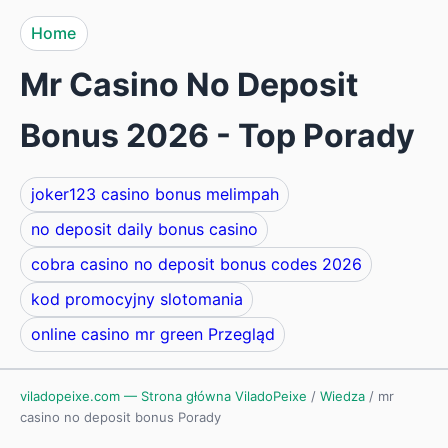
Home
Mr Casino No Deposit
Bonus 2026 - Top Porady
joker123 casino bonus melimpah
no deposit daily bonus casino
cobra casino no deposit bonus codes 2026
kod promocyjny slotomania
online casino mr green Przegląd
viladopeixe.com — Strona główna ViladoPeixe
/
Wiedza
/
mr
casino no deposit bonus Porady