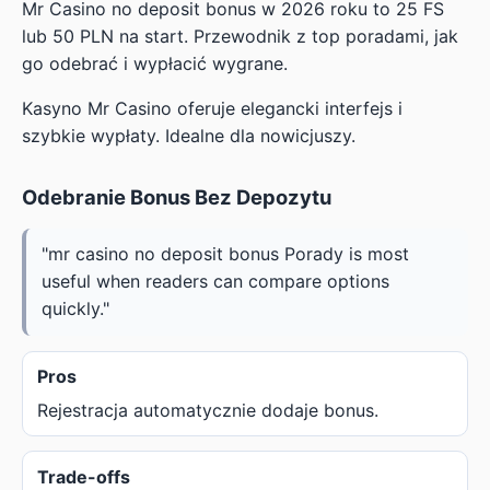
Mr Casino no deposit bonus w 2026 roku to 25 FS
lub 50 PLN na start. Przewodnik z top poradami, jak
go odebrać i wypłacić wygrane.
Kasyno Mr Casino oferuje elegancki interfejs i
szybkie wypłaty. Idealne dla nowicjuszy.
Odebranie Bonus Bez Depozytu
"mr casino no deposit bonus Porady is most
useful when readers can compare options
quickly."
Pros
Rejestracja automatycznie dodaje bonus.
Trade-offs