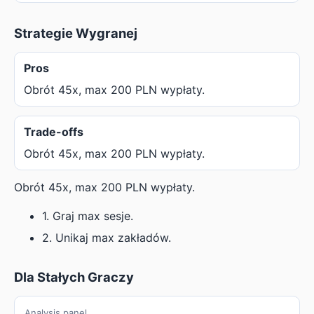
Strategie Wygranej
Pros
Obrót 45x, max 200 PLN wypłaty.
Trade-offs
Obrót 45x, max 200 PLN wypłaty.
Obrót 45x, max 200 PLN wypłaty.
1. Graj max sesje.
2. Unikaj max zakładów.
Dla Stałych Graczy
Analysis panel