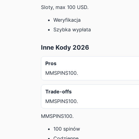
Sloty, max 100 USD.
Weryfikacja
Szybka wypłata
Inne Kody 2026
Pros
MMSPINS100.
Trade-offs
MMSPINS100.
MMSPINS100.
100 spinów
Codzienne