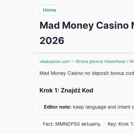
Home
Mad Money Casino 
2026
viladopeixe.com — Strona główna ViladoPeixe
/
Wi
Mad Money Casino no deposit bonus cod
Krok 1: Znajdź Kod
Editor note:
keep language and intent co
Fact: MMNDP50 aktualny.
Key: Krok 1