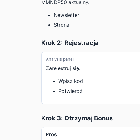
MMNDP50 aktualny.
Newsletter
Strona
Krok 2: Rejestracja
Analysis panel
Zarejestruj się.
Wpisz kod
Potwierdź
Krok 3: Otrzymaj Bonus
Pros