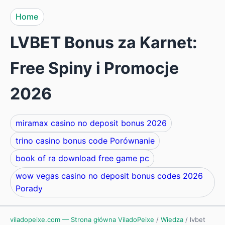
Home
LVBET Bonus za Karnet:
Free Spiny i Promocje
2026
miramax casino no deposit bonus 2026
trino casino bonus code Porównanie
book of ra download free game pc
wow vegas casino no deposit bonus codes 2026
Porady
viladopeixe.com — Strona główna ViladoPeixe
/
Wiedza
/
lvbet