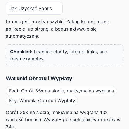
Jak Uzyskać Bonus
Proces jest prosty i szybki. Zakup karnet przez
aplikację lub stronę, a bonus aktywuje się
automatycznie.
Checklist:
headline clarity, internal links, and
fresh examples.
Warunki Obrotu i Wypłaty
Fact: Obrót 35x na slocie, maksymalna wygrana
Key: Warunki Obrotu i Wypłaty
Obrót 35x na slocie, maksymalna wygrana 10x
wartość bonusu. Wypłaty po spełnieniu warunków w
24h.