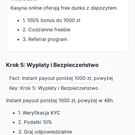
Kasyna online oferują free dunks z depozytem.
1. 100% bonus do 1000 zł
2. Codzienne freebie
3. Referral program
Krok 5: Wypłaty i Bezpieczeństwo
Fact: Instant payout poniżej 1000 zł, powyżej
Key: Krok 5: Wypłaty i Bezpieczeństwo
Instant payout poniżej 1000 zł, powyżej w 48h.
1. Weryfikacja KYC
2. Podatki 10%
3. Graj odpowiedzialnie