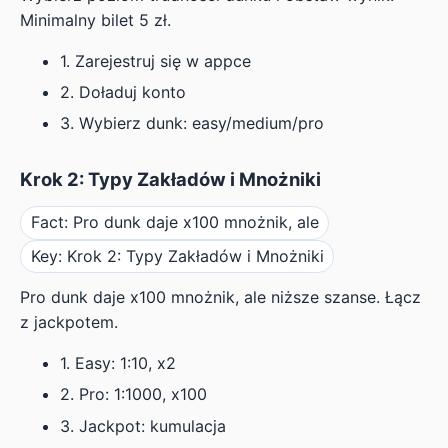
Minimalny bilet 5 zł.
1. Zarejestruj się w appce
2. Doładuj konto
3. Wybierz dunk: easy/medium/pro
Krok 2: Typy Zakładów i Mnożniki
Fact: Pro dunk daje x100 mnożnik, ale
Key: Krok 2: Typy Zakładów i Mnożniki
Pro dunk daje x100 mnożnik, ale niższe szanse. Łącz
z jackpotem.
1. Easy: 1:10, x2
2. Pro: 1:1000, x100
3. Jackpot: kumulacja