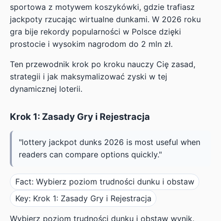
sportowa z motywem koszykówki, gdzie trafiasz
jackpoty rzucając wirtualne dunkami. W 2026 roku
gra bije rekordy popularności w Polsce dzięki
prostocie i wysokim nagrodom do 2 mln zł.
Ten przewodnik krok po kroku nauczy Cię zasad,
strategii i jak maksymalizować zyski w tej
dynamicznej loterii.
Krok 1: Zasady Gry i Rejestracja
"lottery jackpot dunks 2026 is most useful when
readers can compare options quickly."
Fact: Wybierz poziom trudności dunku i obstaw
Key: Krok 1: Zasady Gry i Rejestracja
Wybierz poziom trudności dunku i obstaw wynik.