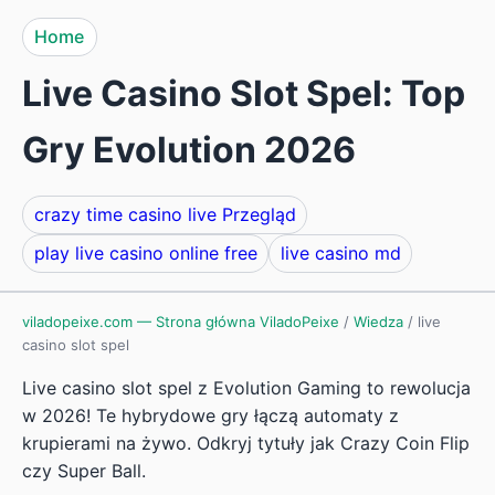
Home
Live Casino Slot Spel: Top
Gry Evolution 2026
crazy time casino live Przegląd
play live casino online free
live casino md
viladopeixe.com — Strona główna ViladoPeixe
/
Wiedza
/
live
casino slot spel
Live casino slot spel z Evolution Gaming to rewolucja
w 2026! Te hybrydowe gry łączą automaty z
krupierami na żywo. Odkryj tytuły jak Crazy Coin Flip
czy Super Ball.