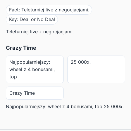
Fact: Teleturniej live z negocjacjami.
Key: Deal or No Deal
Teleturniej live z negocjacjami.
Crazy Time
Najpopularniejszy:
25 000x.
wheel z 4 bonusami,
top
Crazy Time
Najpopularniejszy: wheel z 4 bonusami, top 25 000x.