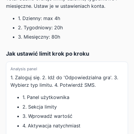
miesięczne. Ustaw je w ustawieniach konta.
1. Dzienny: max 4h
2. Tygodniowy: 20h
3. Miesięczny: 80h
Jak ustawić limit krok po kroku
Analysis panel
1. Zaloguj się. 2. Idź do 'Odpowiedzialna gra'. 3.
Wybierz typ limitu. 4. Potwierdź SMS.
1. Panel użytkownika
2. Sekcja limity
3. Wprowadź wartość
4. Aktywacja natychmiast