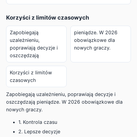
Korzyści z limitów czasowych
Zapobiegają
pieniądze. W 2026
uzależnieniu,
obowiązkowe dla
poprawiają decyzje i
nowych graczy.
oszczędzają
Korzyści z limitów
czasowych
Zapobiegają uzależnieniu, poprawiają decyzje i
oszczędzają pieniądze. W 2026 obowiązkowe dla
nowych graczy.
1. Kontrola czasu
2. Lepsze decyzje