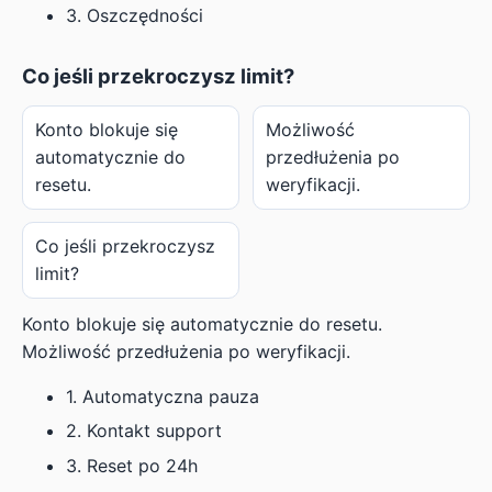
3. Oszczędności
Co jeśli przekroczysz limit?
Konto blokuje się
Możliwość
automatycznie do
przedłużenia po
resetu.
weryfikacji.
Co jeśli przekroczysz
limit?
Konto blokuje się automatycznie do resetu.
Możliwość przedłużenia po weryfikacji.
1. Automatyczna pauza
2. Kontakt support
3. Reset po 24h