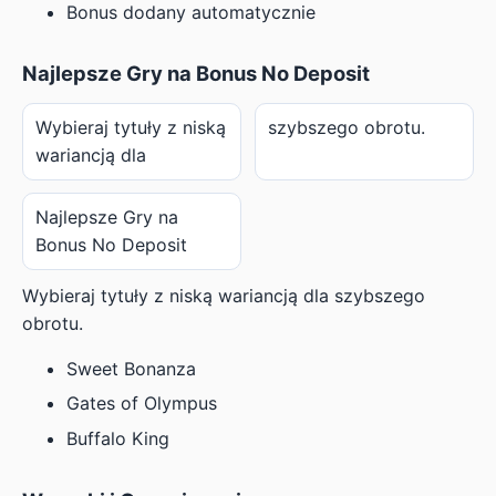
Bonus dodany automatycznie
Najlepsze Gry na Bonus No Deposit
Wybieraj tytuły z niską
szybszego obrotu.
wariancją dla
Najlepsze Gry na
Bonus No Deposit
Wybieraj tytuły z niską wariancją dla szybszego
obrotu.
Sweet Bonanza
Gates of Olympus
Buffalo King