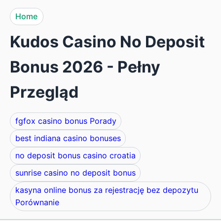
Home
Kudos Casino No Deposit
Bonus 2026 - Pełny
Przegląd
fgfox casino bonus Porady
best indiana casino bonuses
no deposit bonus casino croatia
sunrise casino no deposit bonus
kasyna online bonus za rejestrację bez depozytu
Porównanie