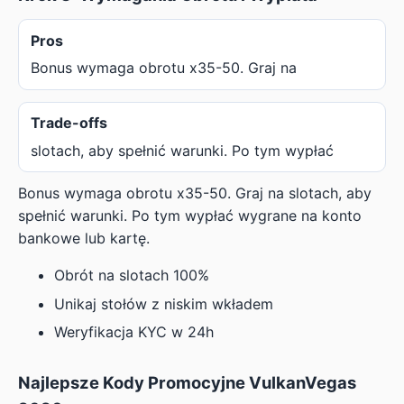
Pros
Bonus wymaga obrotu x35-50. Graj na
Trade-offs
slotach, aby spełnić warunki. Po tym wypłać
Bonus wymaga obrotu x35-50. Graj na slotach, aby
spełnić warunki. Po tym wypłać wygrane na konto
bankowe lub kartę.
Obrót na slotach 100%
Unikaj stołów z niskim wkładem
Weryfikacja KYC w 24h
Najlepsze Kody Promocyjne VulkanVegas