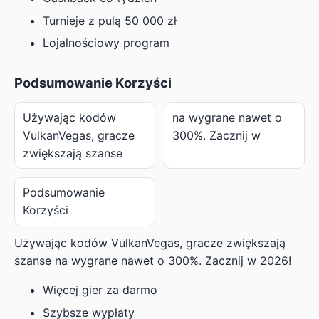
Turnieje z pulą 50 000 zł
Lojalnościowy program
Podsumowanie Korzyści
Używając kodów
na wygrane nawet o
VulkanVegas, gracze
300%. Zacznij w
zwiększają szanse
Podsumowanie
Korzyści
Używając kodów VulkanVegas, gracze zwiększają
szanse na wygrane nawet o 300%. Zacznij w 2026!
Więcej gier za darmo
Szybsze wypłaty