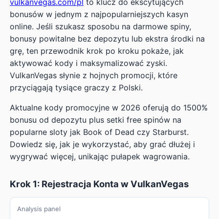
vulkanvegas.com/pl
to klucz do ekscytujących
bonusów w jednym z najpopularniejszych kasyn
online. Jeśli szukasz sposobu na darmowe spiny,
bonusy powitalne bez depozytu lub ekstra środki na
grę, ten przewodnik krok po kroku pokaże, jak
aktywować kody i maksymalizować zyski.
VulkanVegas słynie z hojnych promocji, które
przyciągają tysiące graczy z Polski.
Aktualne kody promocyjne w 2026 oferują do 1500%
bonusu od depozytu plus setki free spinów na
popularne sloty jak Book of Dead czy Starburst.
Dowiedz się, jak je wykorzystać, aby grać dłużej i
wygrywać więcej, unikając pułapek wagrowania.
Krok 1: Rejestracja Konta w VulkanVegas
Analysis panel