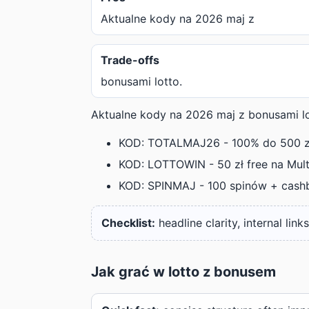
Aktualne kody na 2026 maj z
Trade-offs
bonusami lotto.
Aktualne kody na 2026 maj z bonusami lo
KOD: TOTALMAJ26 - 100% do 500 zł
KOD: LOTTOWIN - 50 zł free na Mult
KOD: SPINMAJ - 100 spinów + cash
Checklist:
headline clarity, internal lin
Jak grać w lotto z bonusem