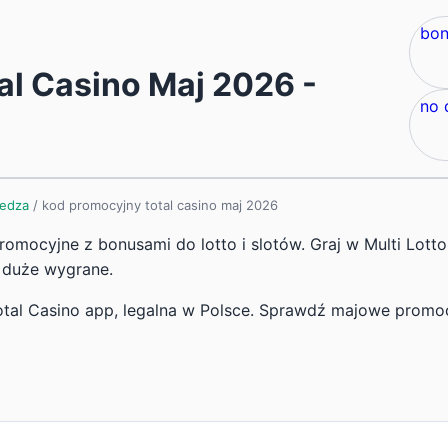
bon
al Casino Maj 2026 -
no 
edza
/
kod promocyjny total casino maj 2026
omocyjne z bonusami do lotto i slotów. Graj w Multi Lotto
na duże wygrane.
Total Casino app, legalna w Polsce. Sprawdź majowe prom