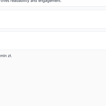
roves readability and engagement.
mln zł.