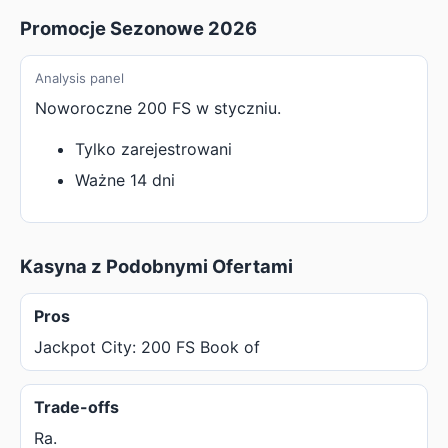
Promocje Sezonowe 2026
Analysis panel
Noworoczne 200 FS w styczniu.
Tylko zarejestrowani
Ważne 14 dni
Kasyna z Podobnymi Ofertami
Pros
Jackpot City: 200 FS Book of
Trade-offs
Ra.