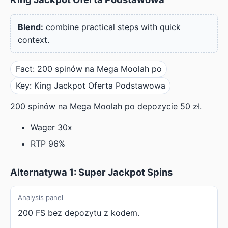
Blend:
combine practical steps with quick
context.
Fact: 200 spinów na Mega Moolah po
Key: King Jackpot Oferta Podstawowa
200 spinów na Mega Moolah po depozycie 50 zł.
Wager 30x
RTP 96%
Alternatywa 1: Super Jackpot Spins
Analysis panel
200 FS bez depozytu z kodem.