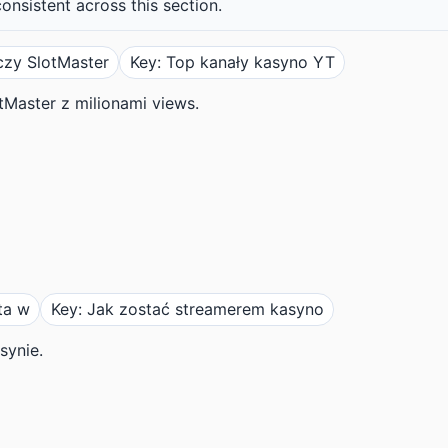
nsistent across this section.
czy SlotMaster
Key: Top kanały kasyno YT
tMaster z milionami views.
nta w
Key: Jak zostać streamerem kasyno
synie.