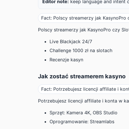
Editor note:
keep language and intent co
Fact: Polscy streamerzy jak KasynoPro 
Polscy streamerzy jak KasynoPro czy Slo
Live Blackjack 24/7
Challenge 1000 zł na slotach
Recenzje kasyn
Jak zostać streamerem kasyno
Fact: Potrzebujesz licencji affiliate i ko
Potrzebujesz licencji affiliate i konta w ka
Sprzęt: Kamera 4K, OBS Studio
Oprogramowanie: Streamlabs