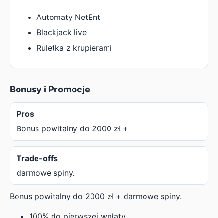
Automaty NetEnt
Blackjack live
Ruletka z krupierami
Bonusy i Promocje
Pros
Bonus powitalny do 2000 zł +
Trade-offs
darmowe spiny.
Bonus powitalny do 2000 zł + darmowe spiny.
100% do pierwszej wpłaty