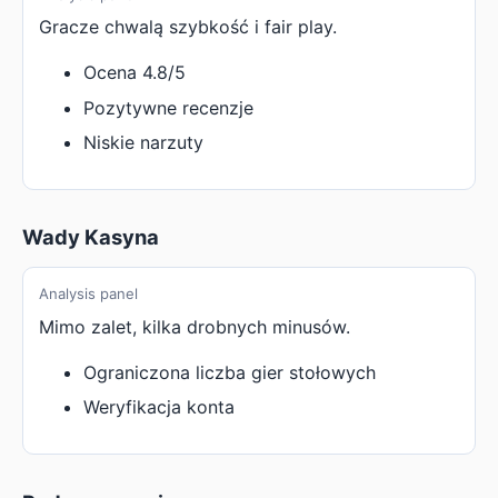
Gracze chwalą szybkość i fair play.
Ocena 4.8/5
Pozytywne recenzje
Niskie narzuty
Wady Kasyna
Analysis panel
Mimo zalet, kilka drobnych minusów.
Ograniczona liczba gier stołowych
Weryfikacja konta