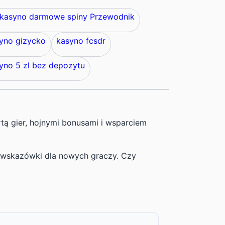
 kasyno darmowe spiny Przewodnik
yno gizycko
kasyno fcsdr
yno 5 zl bez depozytu
tą gier, hojnymi bonusami i wsparciem
y wskazówki dla nowych graczy. Czy