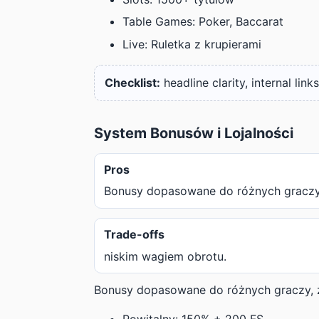
Table Games: Poker, Baccarat
Live: Ruletka z krupierami
Checklist:
headline clarity, internal lin
System Bonusów i Lojalności
Pros
Bonusy dopasowane do różnych graczy
Trade-offs
niskim wagiem obrotu.
Bonusy dopasowane do różnych graczy, 