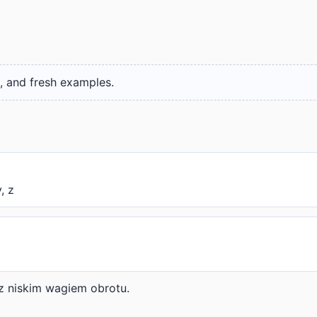
ks, and fresh examples.
, z
z niskim wagiem obrotu.