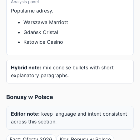
Analysis panel
Popularne adresy.
Warszawa Marriott
Gdańsk Cristal
Katowice Casino
Hybrid note:
mix concise bullets with short
explanatory paragraphs.
Bonusy w Polsce
Editor note:
keep language and intent consistent
across this section.
Fact: Oferty 2026.
Key: Bonusy w Polsce