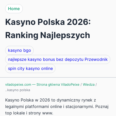
Home
Kasyno Polska 2026:
Ranking Najlepszych
kasyno bgo
najlepsze kasyno bonus bez depozytu Przewodnik
spin city kasyno online
viladopeixe.com — Strona główna ViladoPeixe
/
Wiedza
/
..kasyno polska
Kasyno Polska w 2026 to dynamiczny rynek z
legalnymi platformami online i stacjonarnymi. Poznaj
top lokale i strony www.