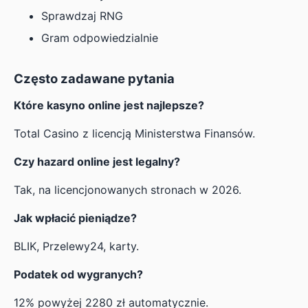
Sprawdzaj RNG
Gram odpowiedzialnie
Często zadawane pytania
Które kasyno online jest najlepsze?
Total Casino z licencją Ministerstwa Finansów.
Czy hazard online jest legalny?
Tak, na licencjonowanych stronach w 2026.
Jak wpłacić pieniądze?
BLIK, Przelewy24, karty.
Podatek od wygranych?
12% powyżej 2280 zł automatycznie.