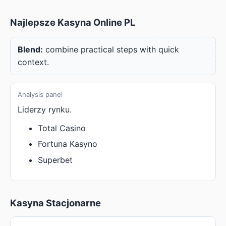
Najlepsze Kasyna Online PL
Blend:
combine practical steps with quick
context.
Analysis panel
Liderzy rynku.
Total Casino
Fortuna Kasyno
Superbet
Kasyna Stacjonarne