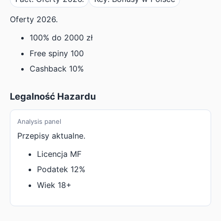
Oferty 2026.
100% do 2000 zł
Free spiny 100
Cashback 10%
Legalność Hazardu
Analysis panel
Przepisy aktualne.
Licencja MF
Podatek 12%
Wiek 18+