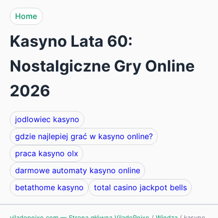
Home
Kasyno Lata 60:
Nostalgiczne Gry Online
2026
jodlowiec kasyno
gdzie najlepiej grać w kasyno online?
praca kasyno olx
darmowe automaty kasyno online
betathome kasyno
total casino jackpot bells
viladopeixe.com — Strona główna ViladoPeixe
/
Wiedza
/
kasyno