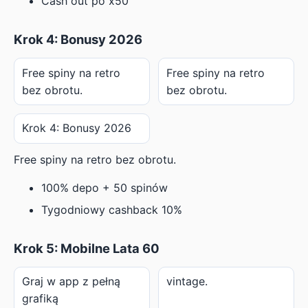
Cash out po x50
Krok 4: Bonusy 2026
Free spiny na retro
Free spiny na retro
bez obrotu.
bez obrotu.
Krok 4: Bonusy 2026
Free spiny na retro bez obrotu.
100% depo + 50 spinów
Tygodniowy cashback 10%
Krok 5: Mobilne Lata 60
Graj w app z pełną
vintage.
grafiką