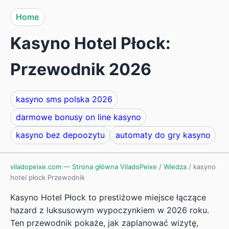
Home
Kasyno Hotel Płock:
Przewodnik 2026
kasyno sms polska 2026
darmowe bonusy on line kasyno
kasyno bez depoozytu
automaty do gry kasyno
viladopeixe.com — Strona główna ViladoPeixe
/
Wiedza
/
kasyno
hotel płock Przewodnik
Kasyno Hotel Płock to prestiżowe miejsce łączące
hazard z luksusowym wypoczynkiem w 2026 roku.
Ten przewodnik pokaże, jak zaplanować wizytę,