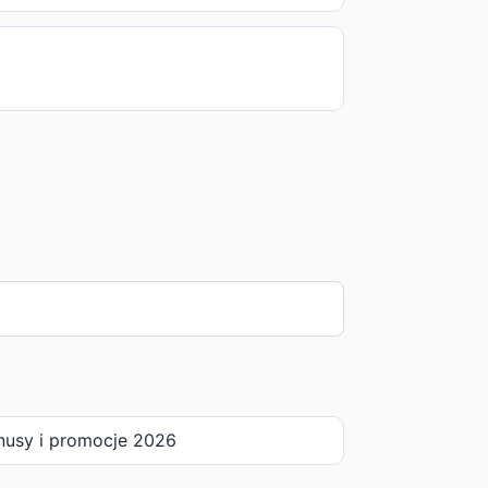
nusy i promocje 2026