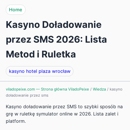
Home
Kasyno Doładowanie
przez SMS 2026: Lista
Metod i Ruletka
kasyno hotel plaza wrocław
viladopeixe.com — Strona główna ViladoPeixe
/
Wiedza
/
kasyno
doładowanie przez sms
Kasyno doładowanie przez SMS to szybki sposób na
grę w ruletkę symulator online w 2026. Lista zalet i
platform.