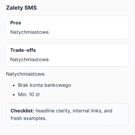
Zalety SMS
Pros
Natychmiastowe.
Trade-offs
Natychmiastowe.
Natychmiastowe.
Brak konta bankowego
Min. 10 zł
Checklist:
headline clarity, internal links, and
fresh examples.